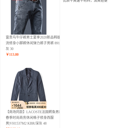
优质干爽速干材料，清爽轻便
富贵鸟牛仔裤男士夏季2020新品韩版潮
流修身小脚裤休闲弹力裤子男裤 8913深
灰 30
￥
113.80
【商场同款】LACOSTE法国鳄鱼男装
春季时尚商务休闲格子修身西服
男|VH1537M2 KBR/深灰 48