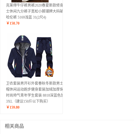
克莱得牛仔裤男裤2020春夏新款修身男
士休闲九分裤子宽松小脚潮牌大码破洞
哈伦裤 5169浅蓝 31(2尺4)
￥
158.70
卫衣套装男开衫外套春秋冬新款男士连
帽休闲运动跑步健身套装加绒加厚保暖
时尚帅气青年学生套装 8818深蓝色加绒
3XL（建议150斤以下购买）
￥
159.80
相关商品