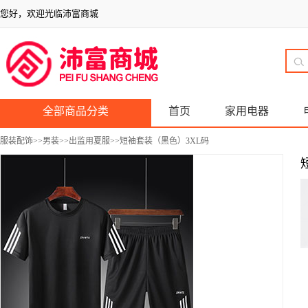
您好，欢迎光临沛富商城
全部商品分类
首页
家用电器
服装配饰
>>
男装
>>
出监用夏服
>>短袖套装（黑色）3XL码