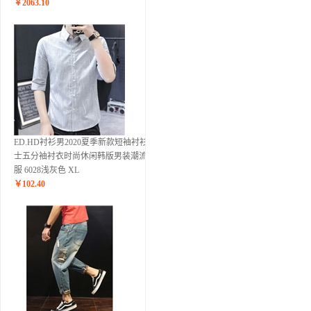
￥
2063.10
ED.HD衬衫男2020夏季新款短袖衬衫男
士五分袖衬衣时尚休闲韩版男装潮流衣
服 6028浅灰色 XL
￥
102.40