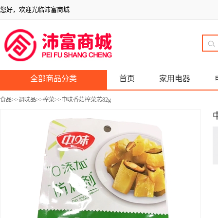
您好，欢迎光临沛富商城
全部商品分类
首页
家用电器
食品
>>
调味品
>>
榨菜
>>中味香菇榨菜芯82g