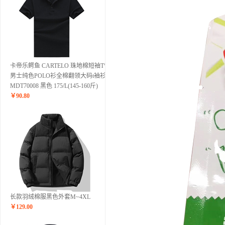
卡帝乐鳄鱼 CARTELO 珠地棉短袖T恤
男士纯色POLO衫全棉翻领大码t袖衫潮
MDT70008 黑色 175/L(145-160斤)
￥
90.80
长款羽绒棉服黑色外套M~4XL
￥
129.00