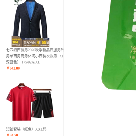
七匹狼西装男2020秋季新品西服男外套
男单西男商务休闲小西装衣服男 （102
深蓝色） 175/92A/XL
￥
642.80
短袖套装（红色）XXL码
￥
34.50