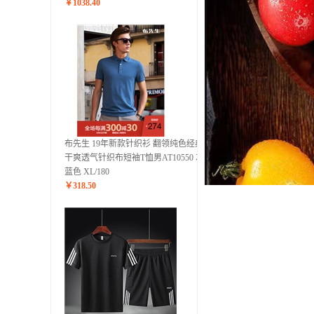
￥
1038.40
布先生 19年新款针织衫 翻领纯色经典
干爽透气针织布短袖T恤男AT10550 灰
蓝色 XL/180
￥
318.50