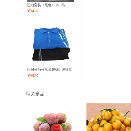
短袖套装（黑色）3XL码
￥
34.50
休闲长袖长裤套装S码 线条蓝
￥
65.90
相关商品