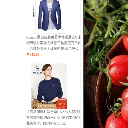
Romon/罗蒙西装男夏季韩版潮流职业休
闲西装外套弹力修身正装男无开叉休闲
小西装外套男士休闲西装 蓝色细纹 180
￥
343.80
【商场同款】哈吉斯HAZZYS 春秋针织
衫男纯色简约百搭针织ABYZD08CX01
藏青色NV 185/104A110 52