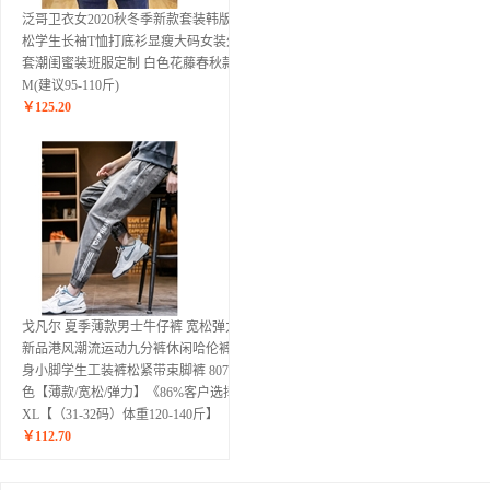
泛哥卫衣女2020秋冬季新款套装韩版宽
松学生长袖T恤打底衫显瘦大码女装外
套潮闺蜜装班服定制 白色花藤春秋款
M(建议95-110斤)
￥
125.20
戈凡尔 夏季薄款男士牛仔裤 宽松弹力
新品港风潮流运动九分裤休闲哈伦裤修
身小脚学生工装裤松紧带束脚裤 807灰
色【薄款/宽松/弹力】《86%客户选择》
XL【（31-32码）体重120-140斤】
￥
112.70