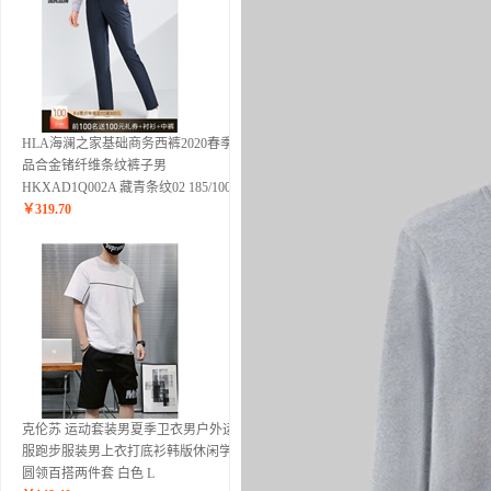
HLA海澜之家基础商务西裤2020春季新
品合金锗纤维条纹裤子男
HKXAD1Q002A 藏青条纹02 185/100A
￥
319.70
克伦苏 运动套装男夏季卫衣男户外运动
服跑步服装男上衣打底衫韩版休闲学生
圆领百搭两件套 白色 L