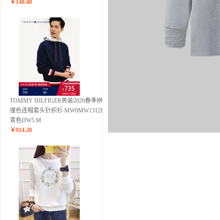
￥
148.40
TOMMY HILFIGER男装2020春季拼接
撞色连帽套头针织衫 MW0MW13128 藏
青色DW5 M
￥
914.20