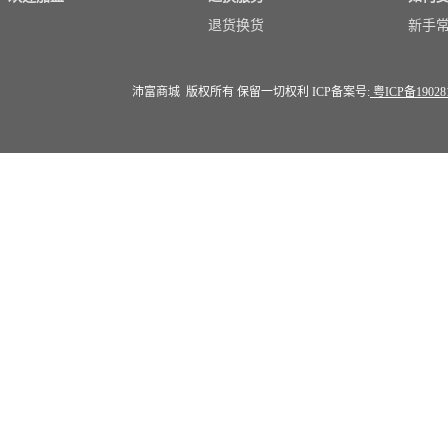
退货换货
新手
沛富商城 版权所有 保留一切权利 ICP备案号:
粤ICP备19028