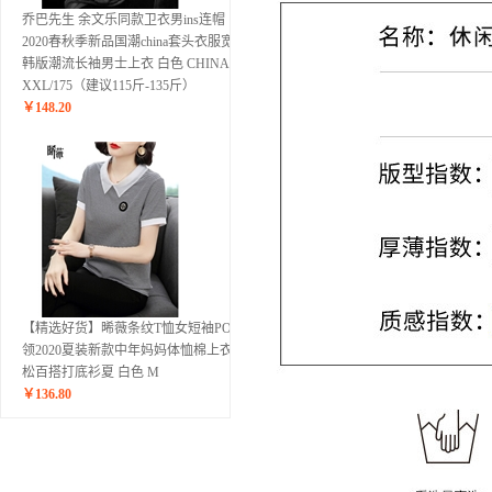
乔巴先生 余文乐同款卫衣男ins连帽
2020春秋季新品国潮china套头衣服宽松
韩版潮流长袖男士上衣 白色 CHINA
XXL/175（建议115斤-135斤）
￥
148.20
【精选好货】晞薇条纹T恤女短袖POLO
领2020夏装新款中年妈妈体恤棉上衣宽
松百搭打底衫夏 白色 M
￥
136.80