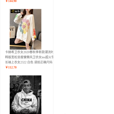
￥
144.90
卡赫希卫衣女2020春秋季新款潮流时尚
韩版宽松显瘦慵懒风卫衣女ins超火学生
长袖上衣女2322 白色 请拍正确尺码
￥
112.70