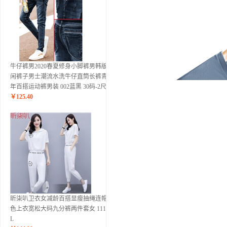
牛仔裤男2020春夏修身小脚裤男韩版休
闲裤子男士潮流水洗牛仔直筒长裤青少
年百搭运动裤男装 002蓝黑 30码-2尺3
￥
125.40
昕柒叭卫衣女减龄百搭显瘦抽绳连帽纯
色上衣宽松大码九分裤两件套女 1117白
L