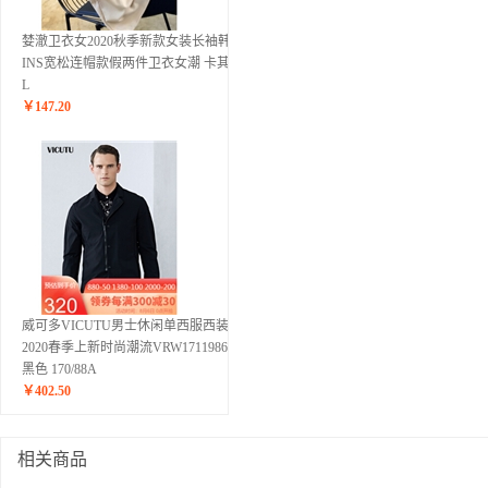
婪澈卫衣女2020秋季新款女装长袖韩版
INS宽松连帽款假两件卫衣女潮 卡其色
L
￥
147.20
威可多VICUTU男士休闲单西服西装
2020春季上新时尚潮流VRW17119867
黑色 170/88A
￥
402.50