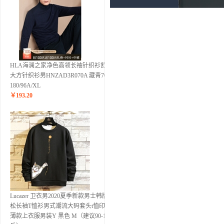
HLA海澜之家净色高领长袖针织衫舒适
大方针织衫男HNZAD3R070A 藏青70
180/96A/XL
￥
193.20
Lucazer 卫衣男2020夏季新款男士韩版宽
松长袖T恤衫男式潮流大码套头t恤印花
薄款上衣服男装Y 黑色 M（建议90-115