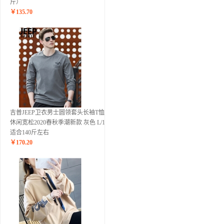
斤）
￥
135.70
吉普JEEP卫衣男士圆领套头长袖T恤衫
休闲宽松2020春秋季潮新款 灰色 L/175
适合140斤左右
￥
170.20