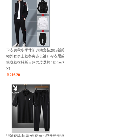
卫衣男秋冬季休闲运动套装2019新款立
领外套男士秋冬夹克长袖开衫衣服简约
修身秋衣韩版大码男装潮牌 1826三件套
XL
￥
216.20
短袖套装t恤男2件套2020夏季新品短袖