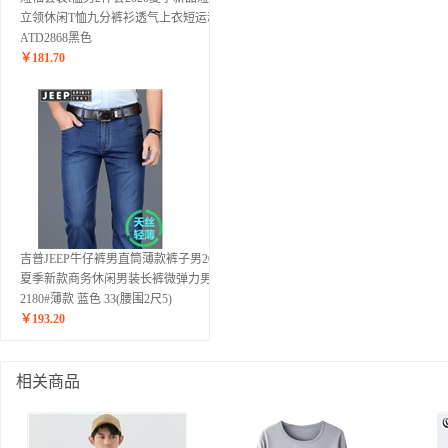
立领休闲T恤九分裤衫透气上衣短运动
ATD2868黑色
￥
181.70
吉普JEEP牛仔裤男直筒薄款裤子男2020
夏季新款商务休闲男装长裤微弹力男裤
2180#薄款 蓝色 33(腰围2尺5)
￥
193.20
相关商品