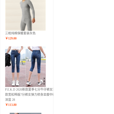
三枪纯棉保暖套装灰色
￥
129.00
P.E.K.D 2020新款夏季七分牛仔裤女薄
款宽松韩版7分裤女弹力修身显瘦中裤
深蓝 28
￥
113.80