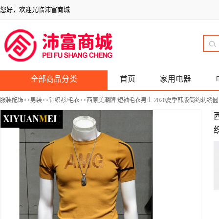
您好，欢迎光临沛富商城
全部商品分类
首页
家用电器
服装配饰
>>
男装
>>
针织衫/毛衣
>>西原美潮牌 短袖毛衣男士 2020夏季韩版简约刺绣圆领修身
织