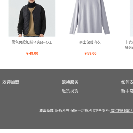
黑色男款加绒马夹M~4XL
男士保暖内衣
卡宾
袖休
衣秋
￥
49.00
￥
59.00
欢迎加盟
退换服务
如何
退货换货
新手
沛富商城 版权所有 保留一切权利 ICP备案号:
粤ICP备19028