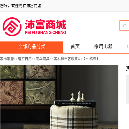
您好，欢迎光临沛富商城
全部商品分类
首页
家用电器
家纺家居
>>
居家日用
>>
雨伞雨具
>>实木脚布艺矮凳XJ【木/格调】