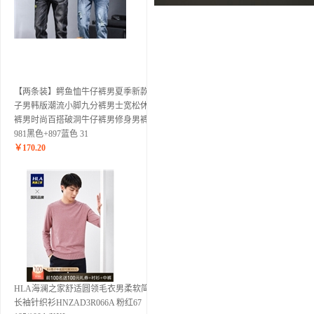
【两条装】鳄鱼恤牛仔裤男夏季新款裤
子男韩版潮流小脚九分裤男士宽松休闲
裤男时尚百搭破洞牛仔裤男修身男裤
981黑色+897蓝色 31
￥
170.20
HLA海澜之家舒适圆领毛衣男柔软简约
长袖针织衫HNZAD3R066A 粉红67