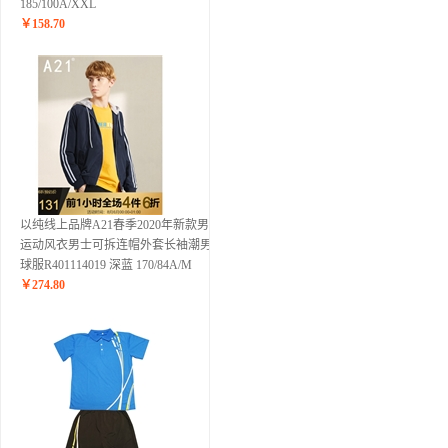
185/100A/XXL
￥
158.70
以纯线上品牌A21春季2020年新款男装
运动风衣男士可拆连帽外套长袖潮男棒
球服R401114019 深蓝 170/84A/M
￥
274.80