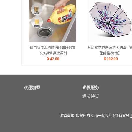
进口厨房水槽疏通除异味浴室
时尚印花双层防晒太阳伞【
下水道管道疏通剂
酯纤维/紫帝】
￥
42.00
￥
102.00
欢迎加盟
退换服务
退货换货
沛富商城 版权所有 保留一切权利 ICP备案号: