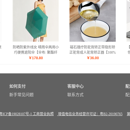
聚
防晒防紫外线女 晴雨伞两用小
磁石理疗防驼背矫正带隐形矫
巧便携遮阳伞【伞布: 聚酯纤
正驼背成人驼背矫正器【100%
维伞杆材质: 铝合金/草青绿】
聚酯纤维 磁石/粉色】
￥
178.80
￥
36.00
如何支付
客服中心
配
新手常见问题
联系方式
配
粤ICP备19028107号-1
工商营业执照
增值电信业务经营许可证：粤B2-20190765