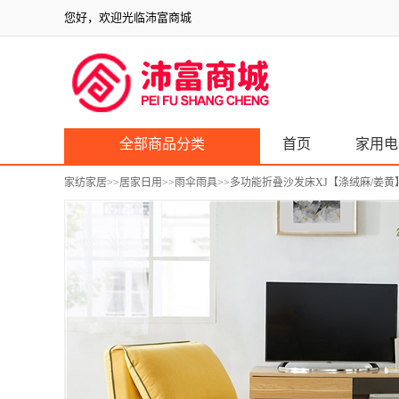
您好，欢迎光临沛富商城
全部商品分类
首页
家用电
家纺家居
>>
居家日用
>>
雨伞雨具
>>多功能折叠沙发床XJ【涤绒麻/姜黄