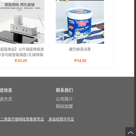
【超值单品】公牛插座两极迷
康巴赫清洁膏
你多功能智能插座2孔插排插
线板插板接线板【2个装】
￥
43.20
￥
54.00
【pp/白色】
送信息
联系我们
送方式
公司简介
网站加盟
第二类医疗器械经营备案凭证
食品经营许可证