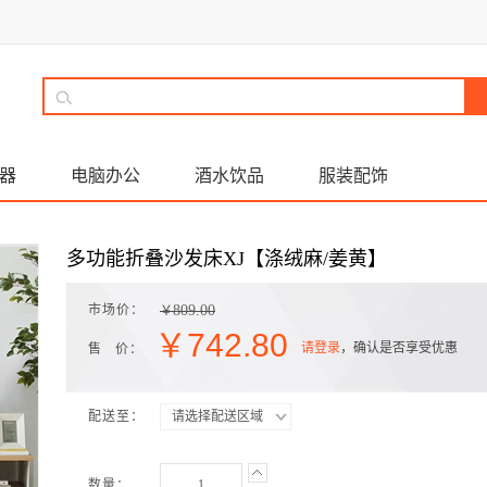
器
电脑办公
酒水饮品
服装配饰
】
多功能折叠沙发床XJ【涤绒麻/姜黄】
市场价：
809.00
￥
￥
742.80
请登录
，确认是否享受优惠
售 价：
配送至：
请选择配送区域
数量：