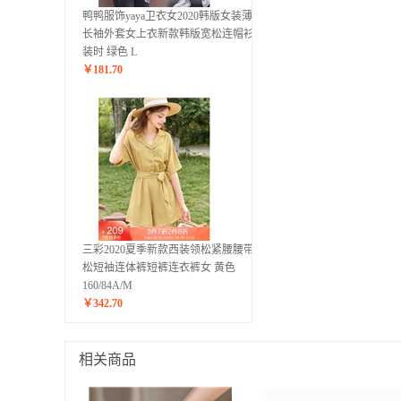
鸭鸭服饰yaya卫衣女2020韩版女装薄款
长袖外套女上衣新款韩版宽松连帽衫秋
装时 绿色 L
￥
181.70
三彩2020夏季新款西装领松紧腰腰带宽
松短袖连体裤短裤连衣裤女 黄色
160/84A/M
￥
342.70
相关商品