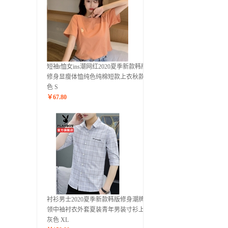
短袖t恤女ins潮网红2020夏季新款韩版
修身显瘦体恤纯色纯棉短款上衣秋款 橘
色 S
￥
67.80
衬衫男士2020夏季新款韩版修身潮牌翻
领中袖衬衣外套夏装青年男装寸衫上衣
灰色 XL