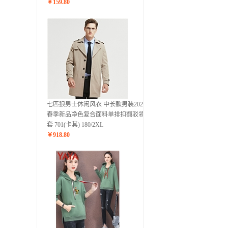
￥
159.80
七匹狼男士休闲风衣 中长款男装2020年
春季新品净色复合面料单排扣翻驳领外
套 701(卡其) 180/2XL
￥
918.80