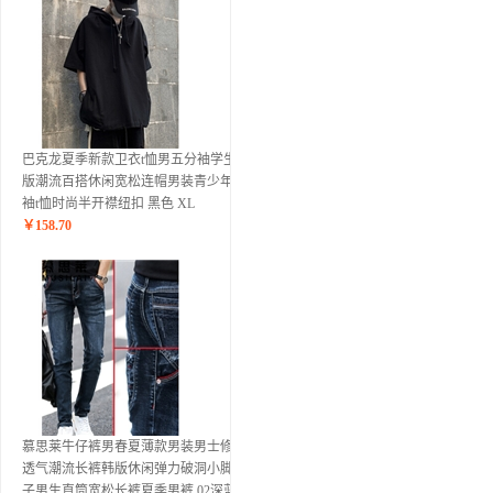
巴克龙夏季新款卫衣t恤男五分袖学生韩
版潮流百搭休闲宽松连帽男装青少年短
袖t恤时尚半开襟纽扣 黑色 XL
￥
158.70
慕思莱牛仔裤男春夏薄款男装男士修身
透气潮流长裤韩版休闲弹力破洞小脚裤
子男生直筒宽松长裤夏季男裤 02深蓝色