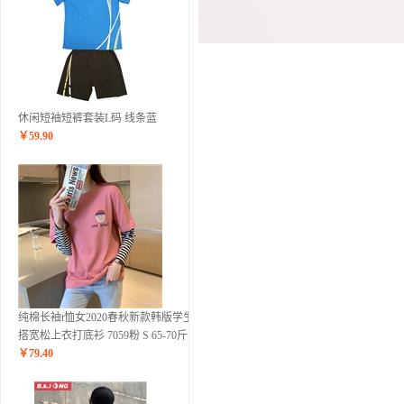
休闲短袖短裤套装L码 线条蓝
￥
59.90
纯棉长袖t恤女2020春秋新款韩版学生百
搭宽松上衣打底衫 7059粉 S 65-70斤
￥
79.40