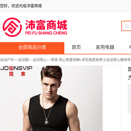
您好，欢迎光临沛富商城
全部商品分类
首页
家用电器
运动户外
>>
运动服
>>
运动背心
>>简束 背心男夏纯棉v领无袖宽肩男士运动背心健身休闲