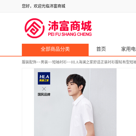
您好，欢迎光临沛富商城
全部商品分类
首页
家用电
服装配饰
>>
男装
>>
短袖衬衫
>>HLA海澜之家舒适正装衬衫服帖有型短袖衬衫男H