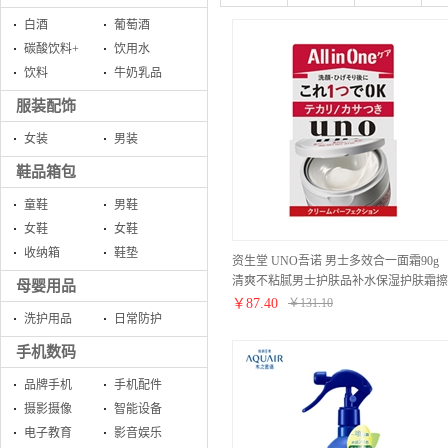
白酒
葡萄酒
碳酸饮料+
饮用水
饮料
牛奶乳品
服装配饰
女装
男装
鞋品箱包
童鞋
男鞋
女鞋
女鞋
收纳箱
鞋垫
资生堂 UNO吾诺 男士多效合一面霜90g
清爽不粘腻男士护肤品补水保湿护肤霜擦
母婴用品
脸保湿霜润肤霜护脸霜 (90g/罐) 脸手霜
￥
87.40
￥
131.10
洗护用品
日常防护
手机数码
品牌手机
手机配件
摄影摄像
智能设备
电子教育
影音娱乐