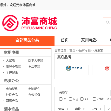
您好，欢迎光临沛富商城
全部商品分类
首页
家用电器
当前位置：
首页
>>
品牌专题
>>
资生堂
家用电器
其它品牌
大家电
厨卫大电器
厨房小电器
生活电器
个护健康
电脑办公
电脑整机
电脑配件
关键字：
外设产品
办公设备
M
60g
4XL
尺码：3X
网络产品
酒水饮品