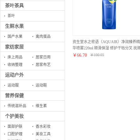
茶叶茶具
茶叶
生鲜水果
国产水果
禽肉蛋品
资生堂水之密语（AQUAIR）净润臻养精
家纺家居
华喷雾220ml 顺滑保湿 修护干枯分叉 抚
毛躁 男士女士通用
￥
66.70
￥
100.05
床上用品
居家日用
收纳整理
居家布艺
运动户外
运动服
运动鞋
营养保健
传统滋补品
维生素
个护美妆
面部护肤
香水彩妆
口腔护理
美妆工具