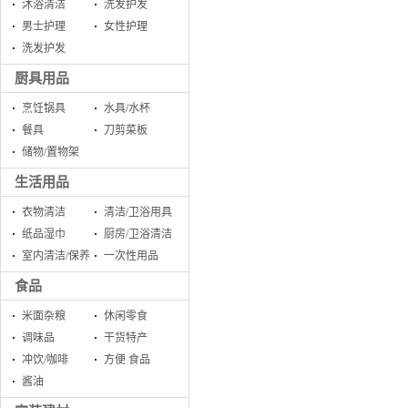
沐浴清洁
洗发护发
男士护理
女性护理
洗发护发
厨具用品
烹饪锅具
水具/水杯
餐具
刀剪菜板
储物/置物架
生活用品
衣物清洁
清洁/卫浴用具
纸品湿巾
厨房/卫浴清洁
室内清洁/保养
一次性用品
食品
米面杂粮
休闲零食
调味品
干货特产
冲饮/咖啡
方便 食品
酱油