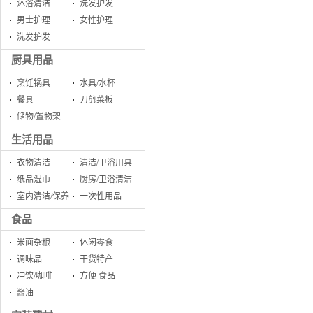
沐浴清洁
洗发护发
男士护理
女性护理
洗发护发
厨具用品
烹饪锅具
水具/水杯
餐具
刀剪菜板
储物/置物架
生活用品
衣物清洁
清洁/卫浴用具
纸品湿巾
厨房/卫浴清洁
室内清洁/保养
一次性用品
食品
米面杂粮
休闲零食
调味品
干货特产
冲饮/咖啡
方便 食品
酱油