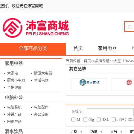
您好，欢迎光临沛富商城
全部商品分类
首页
家用电器
当前位置：
首页
>>
品牌专题
>>
大宝（Daba
家用电器
其它品牌
大家电
厨卫大电器
厨房小电器
生活电器
个护健康
电脑办公
电脑整机
电脑配件
关键字：
外设产品
办公设备
M
60g
4XL
尺码：3X
网络产品
酒水饮品