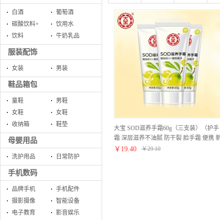
白酒
葡萄酒
碳酸饮料+
饮用水
饮料
牛奶乳品
服装配饰
女装
男装
鞋品箱包
童鞋
男鞋
女鞋
女鞋
收纳箱
鞋垫
大宝 SOD滋养手霜60g（三支装）（护手
霜 深层滋养不油腻 防干裂 脸手霜 便携 
母婴用品
老包装随机发货）
￥
19.40
￥
29.10
洗护用品
日常防护
手机数码
品牌手机
手机配件
摄影摄像
智能设备
电子教育
影音娱乐