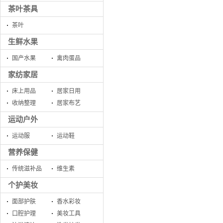
茶叶茶具
茶叶
生鲜水果
国产水果
禽肉蛋品
家纺家居
床上用品
居家日用
收纳整理
居家布艺
运动户外
运动服
运动鞋
营养保健
传统滋补品
维生素
个护美妆
面部护肤
香水彩妆
口腔护理
美妆工具